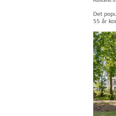
Publiceret
0
Det popu
55 år ko