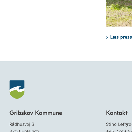
Læs press
Gribskov Kommune
Kontakt
Rådhusvej 3
Stine Løfgr
3200 Helsinge
+45 7249 6