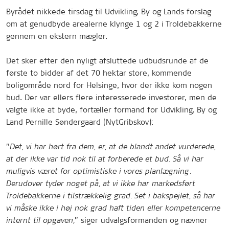
Byrådet nikkede tirsdag til Udvikling, By og Lands forslag
om at genudbyde arealerne klynge 1 og 2 i Troldebakkerne
gennem en ekstern mægler.
Det sker efter den nyligt afsluttede udbudsrunde af de
første to bidder af det 70 hektar store, kommende
boligområde nord for Helsinge, hvor der ikke kom nogen
bud. Der var ellers flere interesserede investorer, men de
valgte ikke at byde, fortæller formand for Udvikling, By og
Land Pernille Søndergaard (NytGribskov):
”
Det, vi har hørt fra dem, er, at de blandt andet vurderede,
at der ikke var tid nok til at forberede et bud. Så vi har
muligvis været for optimistiske i vores planlægning.
Derudover tyder noget på, at vi ikke har markedsført
Troldebakkerne i tilstrækkelig grad. Set i bakspejlet, så har
vi måske ikke i høj nok grad haft tiden eller kompetencerne
” siger udvalgsformanden og nævner
internt til opgaven,