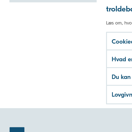
troldeb
Læs om, hvo
Cookieo
Hvad er
Du kan 
Lovgiv