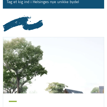
Tag et kig ind i Helsinges nye unikke bydel